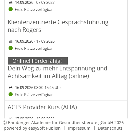
14.09.2026 - 07.09.2027
Freie Plätze verfügbar
Status:
Zeitraum: Mittwoch, 16. September 2026 bis Donnerstag, 17. Sept
Kurs: Klientenzentrierte Gesprächsführung nach Rogers
Klientenzentrierte Gesprächsführung
nach Rogers
16.09.2026 - 17.09.2026
Freie Plätze verfügbar
Status:
Zeitraum: Mittwoch, 16. September 2026 08:30-15:45 Uhr
Kurs: Dein Weg zu mehr Entspannung und Achtsamkeit im Allta
Hervorhebung:
Online! Förderfähig!
Dein Weg zu mehr Entspannung und
Achtsamkeit im Alltag (online)
16.09.2026 08:30-15:45 Uhr
Freie Plätze verfügbar
Status:
Zeitraum: Donnerstag, 17. September 2026 bis Freitag, 18. Septemb
Kurs: ACLS Provider Kurs (AHA)
ACLS Provider Kurs (AHA)
17.09.2026 - 18.09.2026
Ⓒ Bamberger Akademie für Gesundheitsberufe gGmbH 2026
Maximale Anmeldeanzahl erreicht
powered by
easySoft Publish
Impressum
Datenschutz