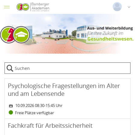
Datentabelle mit 73 Zeilen und 8 Spalten
Deutsch
|
Englisch
Login
Versionsnummer: 2026.2.04.63526
Status:
Zeitraum: Donnerstag, 10. September 2026 08:30-15:45 Uhr
Kurs: Psychologische Fragestellungen im Alter und am Lebens
Psychologische Fragestellungen im Alter
und am Lebensende
10.09.2026 08:30-15:45 Uhr
Freie Plätze verfügbar
Status:
Zeitraum: Montag, 14. September 2026 bis Dienstag, 7. September 
Kurs: Fachkraft für Arbeitssicherheit
Fachkraft für Arbeitssicherheit