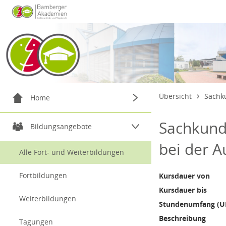
Datentabelle mit 1 Zeilen und 14 Spalten
Menügruppe
20. Septe
Übersicht
Sachk
Home
Menügruppe
Sachkund
Willkommen
Bildungsangebote
bei der 
Service & Kontakt
Alle Fort- und Weiterbildungen
zum Login
Fortbildungen
Kursdauer von
Kursdauer bis
Weiterbildungen
Stundenumfang (U
Beschreibung
Tagungen