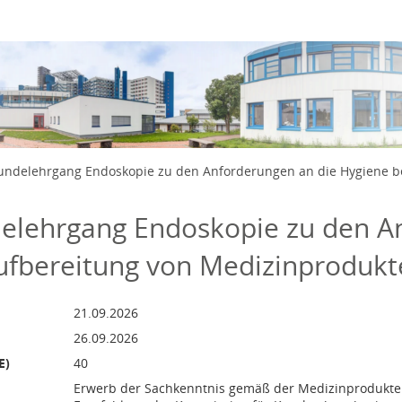
690 Euro und 0 Cent
mber bis 25. September 2026
undelehrgang Endoskopie zu den Anforderungen an die Hygiene b
elehrgang Endoskopie zu den A
Aufbereitung von Medizinproduk
21.09.2026, 00:00:00 Koordinierte Weltzeit
26.09.2026, 00:00:00 Koordinierte Weltzeit
21.09.2026
26.09.2026
E)
40
Erwerb der Sachkenntnis gemäß der Medizinprodukte