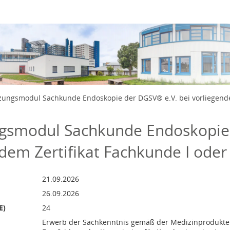
500 Euro und 0 Cent
mber bis 25. September 2026
zungsmodul Sachkunde Endoskopie der DGSV® e.V. bei vorliegende
gsmodul Sachkunde Endoskopie 
dem Zertifikat Fachkunde I ode
21.09.2026, 00:00:00 Koordinierte Weltzeit
26.09.2026, 00:00:00 Koordinierte Weltzeit
21.09.2026
26.09.2026
E)
24
Erwerb der Sachkenntnis gemäß der Medizinprodukte