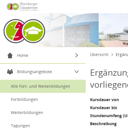
Datentabelle mit 1 Zeilen und 14 Spalten
Menügruppe
20. Septe
Übersicht
Ergän
Home
Menügruppe
Ergänzun
Willkommen
Bildungsangebote
vorliegen
Service & Kontakt
Alle Fort- und Weiterbildungen
zum Login
Fortbildungen
Kursdauer von
Kursdauer bis
Weiterbildungen
Stundenumfang (U
Beschreibung
Tagungen